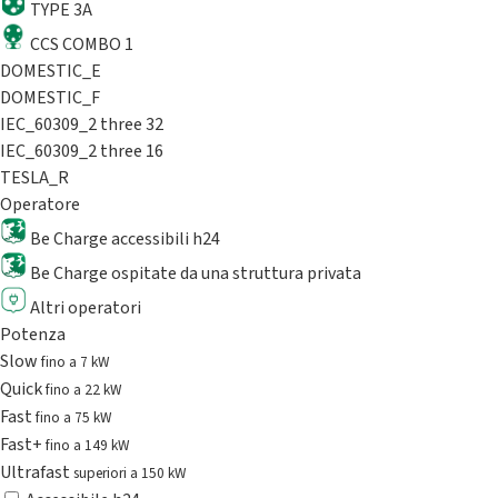
TYPE 3A
CCS COMBO 1
DOMESTIC_E
DOMESTIC_F
IEC_60309_2 three 32
IEC_60309_2 three 16
TESLA_R
Operatore
Be Charge accessibili h24
Be Charge ospitate da una struttura privata
Altri operatori
Potenza
Slow
fino a 7 kW
Quick
fino a 22 kW
Fast
fino a 75 kW
Fast+
fino a 149 kW
Ultrafast
superiori a 150 kW