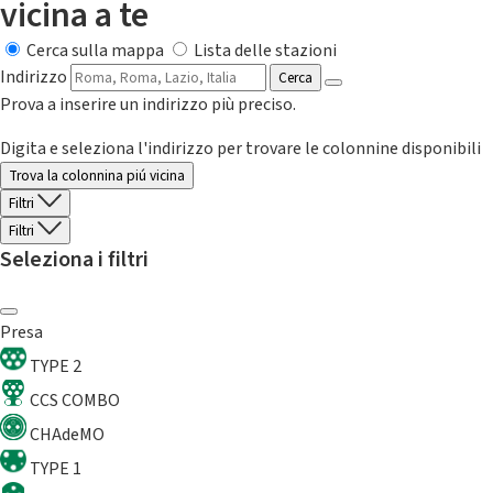
vicina a te
Cerca sulla mappa
Lista delle stazioni
Indirizzo
Cerca
Prova a inserire un indirizzo più preciso.
Digita e seleziona l'indirizzo per trovare le colonnine disponibili
Trova la colonnina piú vicina
Filtri
Filtri
Seleziona i filtri
Presa
TYPE 2
CCS COMBO
CHAdeMO
TYPE 1