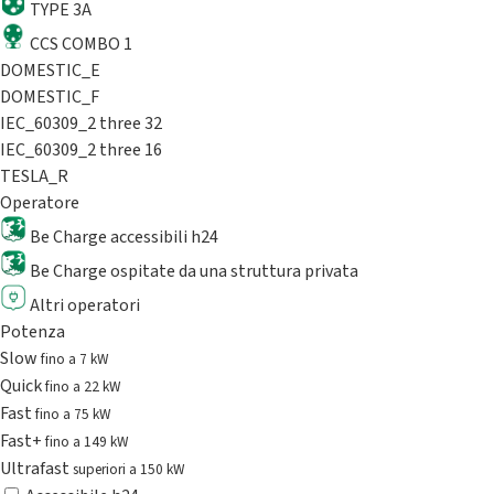
TYPE 3A
CCS COMBO 1
DOMESTIC_E
DOMESTIC_F
IEC_60309_2 three 32
IEC_60309_2 three 16
TESLA_R
Operatore
Be Charge accessibili h24
Be Charge ospitate da una struttura privata
Altri operatori
Potenza
Slow
fino a 7 kW
Quick
fino a 22 kW
Fast
fino a 75 kW
Fast+
fino a 149 kW
Ultrafast
superiori a 150 kW