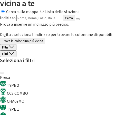
vicina a te
Cerca sulla mappa
Lista delle stazioni
Indirizzo
Cerca
Prova a inserire un indirizzo più preciso.
Digita e seleziona l'indirizzo per trovare le colonnine disponibili
Trova la colonnina piú vicina
Filtri
Filtri
Seleziona i filtri
Presa
TYPE 2
CCS COMBO
CHAdeMO
TYPE 1