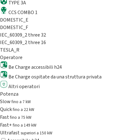
TYPE 3A
CCS COMBO 1
DOMESTIC_E
DOMESTIC_F
IEC_60309_2 three 32
IEC_60309_2 three 16
TESLA_R
Operatore
Be Charge accessibili h24
Be Charge ospitate da una struttura privata
Altri operatori
Potenza
Slow
fino a 7 kW
Quick
fino a 22 kW
Fast
fino a 75 kW
Fast+
fino a 149 kW
Ultrafast
superiori a 150 kW