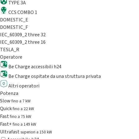
TYPE 3A
CCS COMBO 1
DOMESTIC_E
DOMESTIC_F
IEC_60309_2 three 32
IEC_60309_2 three 16
TESLA_R
Operatore
Be Charge accessibili h24
Be Charge ospitate da una struttura privata
Altri operatori
Potenza
Slow
fino a 7 kW
Quick
fino a 22 kW
Fast
fino a 75 kW
Fast+
fino a 149 kW
Ultrafast
superiori a 150 kW