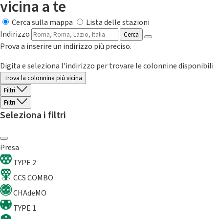
vicina a te
Cerca sulla mappa
Lista delle stazioni
Indirizzo
Cerca
Prova a inserire un indirizzo più preciso.
Digita e seleziona l'indirizzo per trovare le colonnine disponibili
Trova la colonnina piú vicina
Filtri
Filtri
Seleziona i filtri
Presa
TYPE 2
CCS COMBO
CHAdeMO
TYPE 1