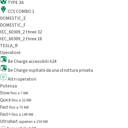
TYPE 3A
CCS COMBO 1
DOMESTIC_E
DOMESTIC_F
IEC_60309_2 three 32
IEC_60309_2 three 16
TESLA_R
Operatore
Be Charge accessibili h24
Be Charge ospitate da una struttura privata
Altri operatori
Potenza
Slow
fino a 7 kW
Quick
fino a 22 kW
Fast
fino a 75 kW
Fast+
fino a 149 kW
Ultrafast
superiori a 150 kW