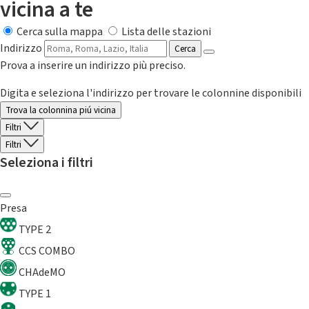
vicina a te
Cerca sulla mappa
Lista delle stazioni
Indirizzo
Cerca
Prova a inserire un indirizzo più preciso.
Digita e seleziona l'indirizzo per trovare le colonnine disponibili
Trova la colonnina piú vicina
Filtri
Filtri
Seleziona i filtri
Presa
TYPE 2
CCS COMBO
CHAdeMO
TYPE 1