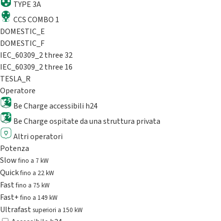
TYPE 3A
CCS COMBO 1
DOMESTIC_E
DOMESTIC_F
IEC_60309_2 three 32
IEC_60309_2 three 16
TESLA_R
Operatore
Be Charge accessibili h24
Be Charge ospitate da una struttura privata
Altri operatori
Potenza
Slow
fino a 7 kW
Quick
fino a 22 kW
Fast
fino a 75 kW
Fast+
fino a 149 kW
Ultrafast
superiori a 150 kW