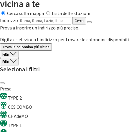
vicina a te
Cerca sulla mappa
Lista delle stazioni
Indirizzo
Cerca
Prova a inserire un indirizzo più preciso.
Digita e seleziona l'indirizzo per trovare le colonnine disponibili
Trova la colonnina piú vicina
Filtri
Filtri
Seleziona i filtri
Presa
TYPE 2
CCS COMBO
CHAdeMO
TYPE 1