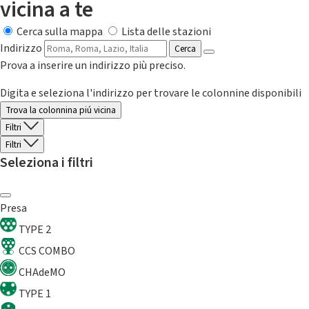
vicina a te
Cerca sulla mappa
Lista delle stazioni
Indirizzo
Cerca
Prova a inserire un indirizzo più preciso.
Digita e seleziona l'indirizzo per trovare le colonnine disponibili
Trova la colonnina piú vicina
Filtri
Filtri
Seleziona i filtri
Presa
TYPE 2
CCS COMBO
CHAdeMO
TYPE 1