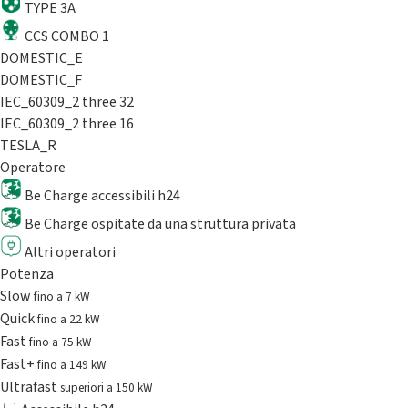
TYPE 3A
CCS COMBO 1
DOMESTIC_E
DOMESTIC_F
IEC_60309_2 three 32
IEC_60309_2 three 16
TESLA_R
Operatore
Be Charge accessibili h24
Be Charge ospitate da una struttura privata
Altri operatori
Potenza
Slow
fino a 7 kW
Quick
fino a 22 kW
Fast
fino a 75 kW
Fast+
fino a 149 kW
Ultrafast
superiori a 150 kW