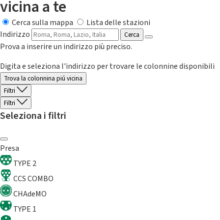
vicina a te
Cerca sulla mappa
Lista delle stazioni
Indirizzo
Cerca
Prova a inserire un indirizzo più preciso.
Digita e seleziona l'indirizzo per trovare le colonnine disponibili
Trova la colonnina piú vicina
Filtri
Filtri
Seleziona i filtri
Presa
TYPE 2
CCS COMBO
CHAdeMO
TYPE 1