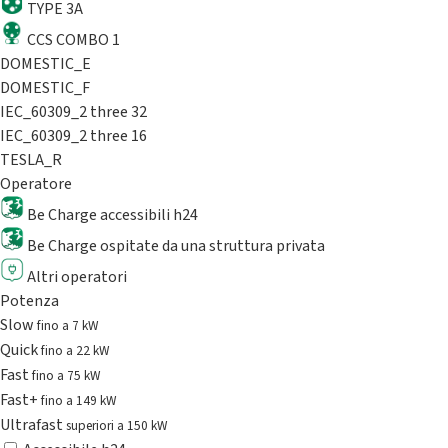
TYPE 3A
CCS COMBO 1
DOMESTIC_E
DOMESTIC_F
IEC_60309_2 three 32
IEC_60309_2 three 16
TESLA_R
Operatore
Be Charge accessibili h24
Be Charge ospitate da una struttura privata
Altri operatori
Potenza
Slow
fino a 7 kW
Quick
fino a 22 kW
Fast
fino a 75 kW
Fast+
fino a 149 kW
Ultrafast
superiori a 150 kW