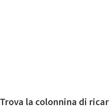
Il
Mappa colonnine di ricarica auto elettriche
Trova la colonnina di ricar