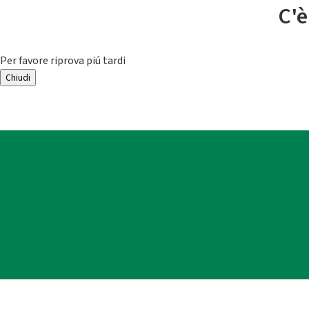
C'è
Per favore riprova piú tardi
Chiudi