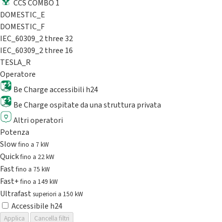
CCS COMBO 1
DOMESTIC_E
DOMESTIC_F
IEC_60309_2 three 32
IEC_60309_2 three 16
TESLA_R
Operatore
Be Charge accessibili h24
Be Charge ospitate da una struttura privata
Altri operatori
Potenza
Slow
fino a 7 kW
Quick
fino a 22 kW
Fast
fino a 75 kW
Fast+
fino a 149 kW
Ultrafast
superiori a 150 kW
Accessibile h24
Applica
Cancella filtri