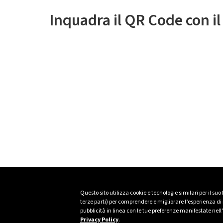
Inquadra il QR Code con i
Questo sito utilizza cookie e tecnologie similari per il suo
terze parti) per comprendere e migliorare l’esperienza di n
pubblicità in linea con le tue preferenze manifestate nell
Privacy Policy
.