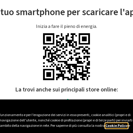
l tuo smartphone per scaricare l'
Inizia a fare il pieno di energia.
La trovi anche sui principali store online:
 funzionamento e per l’erogazione dei servizi in esso presenti, cookie analitici (propri e di
avigazione dell’utente, nonché cookie di profilazione (propri e di terze parti) per inviarti
’ambito della navigazione in rete. Per saperne di più consulta la nostra
Cookie Policy
e