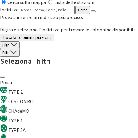
Cerca sulla mappa
Lista delle stazioni
Indirizzo
Cerca
Prova a inserire un indirizzo più preciso.
Digita e seleziona l'indirizzo per trovare le colonnine disponibili
Trova la colonnina piú vicina
Filtri
Filtri
Seleziona i filtri
Presa
TYPE 2
CCS COMBO
CHAdeMO
TYPE 1
TYPE 3A