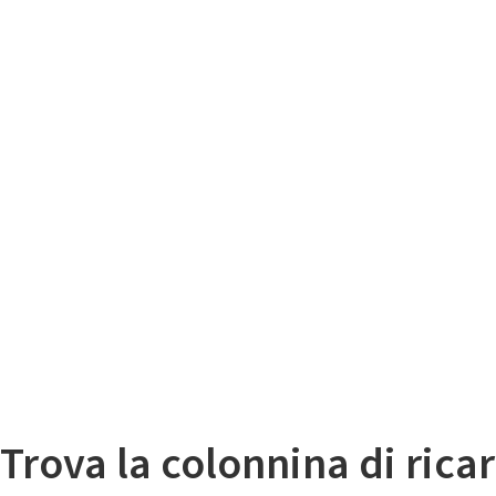
Il
Mappa colonnine di ricarica auto elettriche
Trova la colonnina di ricar