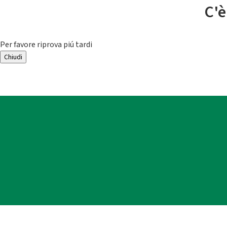
C'è
Per favore riprova piú tardi
Chiudi