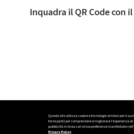
Inquadra il QR Code con i
Questo sito utilizza cookie e tecnologie similari per il suo
terze parti) per comprendere e migliorare l’esperienza di n
pubblicità in linea con le tue preferenze manifestate nell
Privacy Policy
.