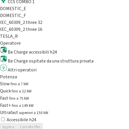
CCS COMBO 1
DOMESTIC_E
DOMESTIC_F
IEC_60309_2 three 32
IEC_60309_2 three 16
TESLA_R
Operatore
Be Charge accessibili h24
Be Charge ospitate da una struttura privata
Altri operatori
Potenza
Slow
fino a 7 kW
Quick
fino a 22 kW
Fast
fino a 75 kW
Fast+
fino a 149 kW
Ultrafast
superiori a 150 kW
Accessibile h24
Applica
Cancella filtri