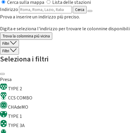
Cerca sulla mappa
Lista delle stazioni
Indirizzo
Cerca
Prova a inserire un indirizzo più preciso.
Digita e seleziona l'indirizzo per trovare le colonnine disponibili
Trova la colonnina piú vicina
Filtri
Filtri
Seleziona i filtri
Presa
TYPE 2
CCS COMBO
CHAdeMO
TYPE 1
TYPE 3A