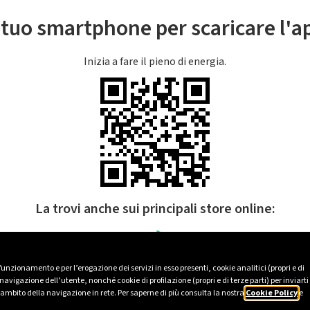
l tuo smartphone per scaricare l'
Inizia a fare il pieno di energia.
La trovi anche sui principali store online:
 funzionamento e per l’erogazione dei servizi in esso presenti, cookie analitici (propri e di
avigazione dell’utente, nonché cookie di profilazione (propri e di terze parti) per inviarti
’ambito della navigazione in rete. Per saperne di più consulta la nostra
Cookie Policy
e