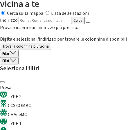
vicina a te
Cerca sulla mappa
Lista delle stazioni
Indirizzo
Cerca
Prova a inserire un indirizzo più preciso.
Digita e seleziona l'indirizzo per trovare le colonnine disponibili
Trova la colonnina piú vicina
Filtri
Filtri
Seleziona i filtri
Presa
TYPE 2
CCS COMBO
CHAdeMO
TYPE 1