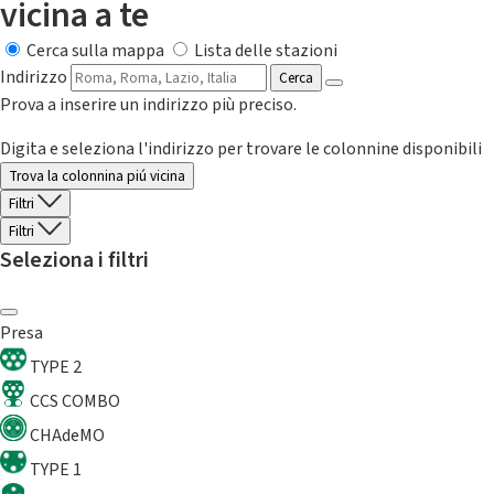
vicina a te
Cerca sulla mappa
Lista delle stazioni
Indirizzo
Cerca
Prova a inserire un indirizzo più preciso.
Digita e seleziona l'indirizzo per trovare le colonnine disponibili
Trova la colonnina piú vicina
Filtri
Filtri
Seleziona i filtri
Presa
TYPE 2
CCS COMBO
CHAdeMO
TYPE 1