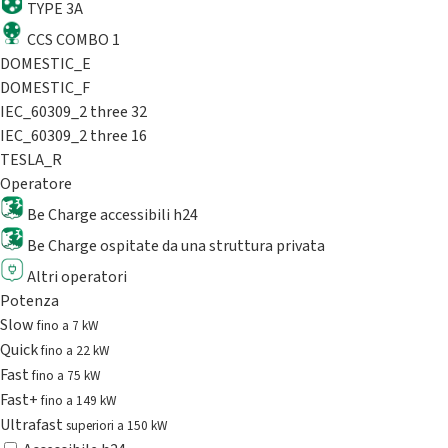
TYPE 3A
CCS COMBO 1
DOMESTIC_E
DOMESTIC_F
IEC_60309_2 three 32
IEC_60309_2 three 16
TESLA_R
Operatore
Be Charge accessibili h24
Be Charge ospitate da una struttura privata
Altri operatori
Potenza
Slow
fino a 7 kW
Quick
fino a 22 kW
Fast
fino a 75 kW
Fast+
fino a 149 kW
Ultrafast
superiori a 150 kW