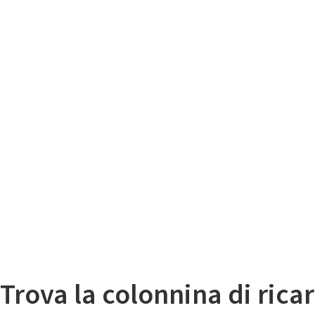
Il
Mappa colonnine di ricarica auto elettriche
Trova la colonnina di ricar