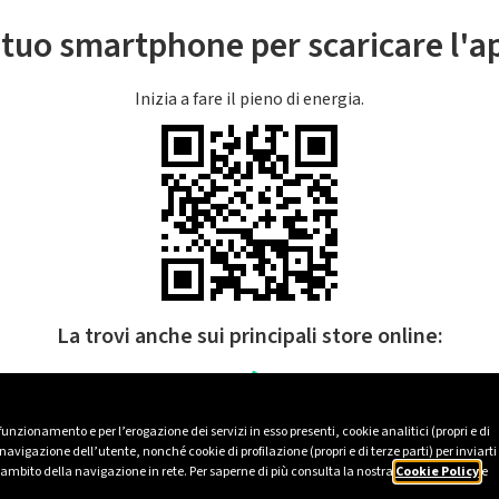
l tuo smartphone per scaricare l'
Inizia a fare il pieno di energia.
La trovi anche sui principali store online:
 funzionamento e per l’erogazione dei servizi in esso presenti, cookie analitici (propri e di
avigazione dell’utente, nonché cookie di profilazione (propri e di terze parti) per inviarti
’ambito della navigazione in rete. Per saperne di più consulta la nostra
Cookie Policy
e