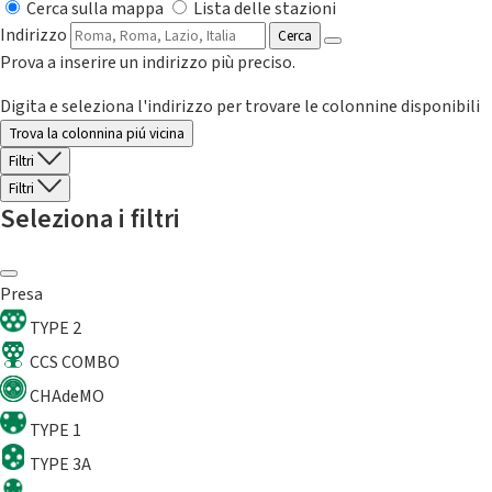
Cerca sulla mappa
Lista delle stazioni
Indirizzo
Cerca
Prova a inserire un indirizzo più preciso.
Digita e seleziona l'indirizzo per trovare le colonnine disponibili
Trova la colonnina piú vicina
Filtri
Filtri
Seleziona i filtri
Presa
TYPE 2
CCS COMBO
CHAdeMO
TYPE 1
TYPE 3A