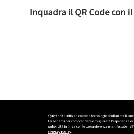
Inquadra il QR Code con i
Questo sito utilizza cookie e tecnologie similari per il suo
terze parti) per comprendere e migliorare l’esperienza di n
pubblicità in linea con le tue preferenze manifestate nell
Privacy Policy
.