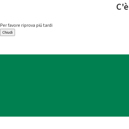
C'è
Per favore riprova piú tardi
Chiudi