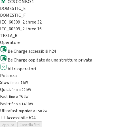
CCS COMBO 1
DOMESTIC_E
DOMESTIC_F
IEC_60309_2 three 32
IEC_60309_2 three 16
TESLA_R
Operatore
Be Charge accessibili h24
Be Charge ospitate da una struttura privata
Altri operatori
Potenza
Slow
fino a 7 kW
Quick
fino a 22 kW
Fast
fino a 75 kW
Fast+
fino a 149 kW
Ultrafast
superiori a 150 kW
Accessibile h24
Applica
Cancella filtri