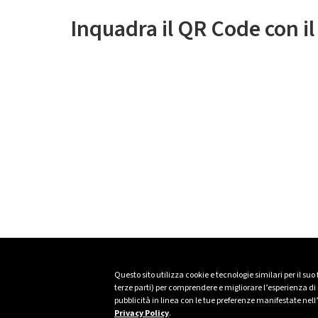
Inquadra il QR Code con i
Questo sito utilizza cookie e tecnologie similari per il suo
terze parti) per comprendere e migliorare l’esperienza di n
pubblicità in linea con le tue preferenze manifestate nell
Privacy Policy
.