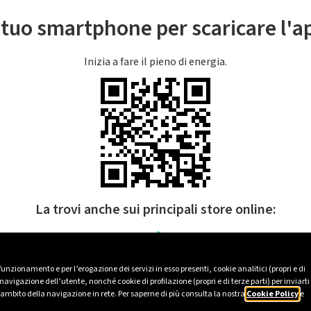
l tuo smartphone per scaricare l'
Inizia a fare il pieno di energia.
La trovi anche sui principali store online:
 funzionamento e per l’erogazione dei servizi in esso presenti, cookie analitici (propri e di
avigazione dell’utente, nonché cookie di profilazione (propri e di terze parti) per inviarti
’ambito della navigazione in rete. Per saperne di più consulta la nostra
Cookie Policy
e