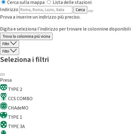
Cerca sulla mappa
Lista delle stazioni
Indirizzo
Cerca
Prova a inserire un indirizzo più preciso.
Digita e seleziona l'indirizzo per trovare le colonnine disponibili
Trova la colonnina piú vicina
Filtri
Filtri
Seleziona i filtri
Presa
TYPE 2
CCS COMBO
CHAdeMO
TYPE 1
TYPE 3A