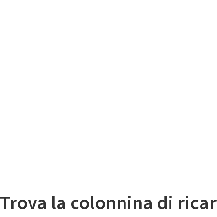
Il
Mappa colonnine di ricarica auto elettriche
Trova la colonnina di ricar