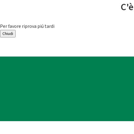
C'è
Per favore riprova piú tardi
Chiudi