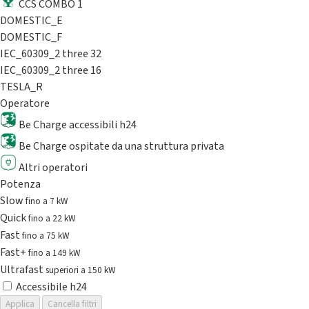
CCS COMBO 1
DOMESTIC_E
DOMESTIC_F
IEC_60309_2 three 32
IEC_60309_2 three 16
TESLA_R
Operatore
Be Charge accessibili h24
Be Charge ospitate da una struttura privata
Altri operatori
Potenza
Slow
fino a 7 kW
Quick
fino a 22 kW
Fast
fino a 75 kW
Fast+
fino a 149 kW
Ultrafast
superiori a 150 kW
Accessibile h24
Applica
Cancella filtri