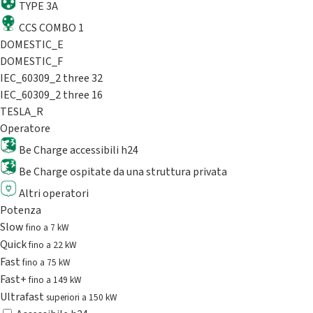
TYPE 3A
CCS COMBO 1
DOMESTIC_E
DOMESTIC_F
IEC_60309_2 three 32
IEC_60309_2 three 16
TESLA_R
Operatore
Be Charge accessibili h24
Be Charge ospitate da una struttura privata
Altri operatori
Potenza
Slow
fino a 7 kW
Quick
fino a 22 kW
Fast
fino a 75 kW
Fast+
fino a 149 kW
Ultrafast
superiori a 150 kW