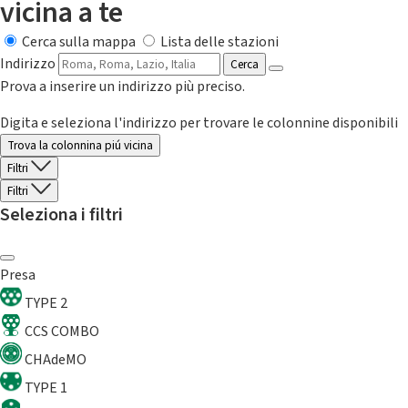
vicina a te
Cerca sulla mappa
Lista delle stazioni
Indirizzo
Cerca
Prova a inserire un indirizzo più preciso.
Digita e seleziona l'indirizzo per trovare le colonnine disponibili
Trova la colonnina piú vicina
Filtri
Filtri
Seleziona i filtri
Presa
TYPE 2
CCS COMBO
CHAdeMO
TYPE 1