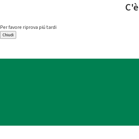
C'è
Per favore riprova piú tardi
Chiudi