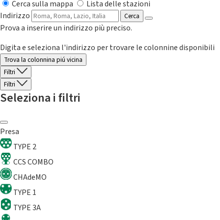
Cerca sulla mappa
Lista delle stazioni
Indirizzo
Cerca
Prova a inserire un indirizzo più preciso.
Digita e seleziona l'indirizzo per trovare le colonnine disponibili
Trova la colonnina piú vicina
Filtri
Filtri
Seleziona i filtri
Presa
TYPE 2
CCS COMBO
CHAdeMO
TYPE 1
TYPE 3A