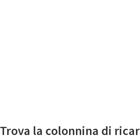
Il
Mappa colonnine di ricarica auto elettriche
Trova la colonnina di ricar