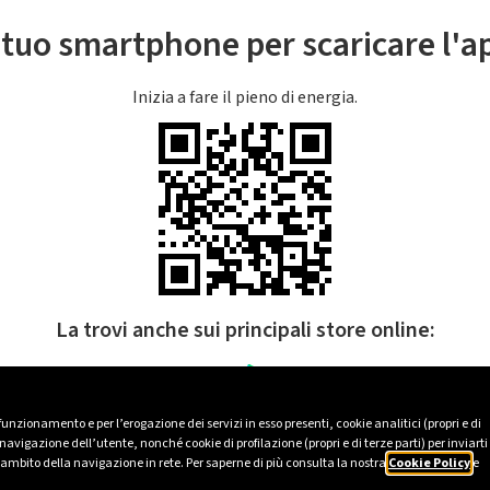
l tuo smartphone per scaricare l'
Inizia a fare il pieno di energia.
La trovi anche sui principali store online:
 funzionamento e per l’erogazione dei servizi in esso presenti, cookie analitici (propri e di
avigazione dell’utente, nonché cookie di profilazione (propri e di terze parti) per inviarti
’ambito della navigazione in rete. Per saperne di più consulta la nostra
Cookie Policy
e