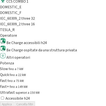
CCS COMBO 1
DOMESTIC_E
DOMESTIC_F
IEC_60309_2 three 32
IEC_60309_2 three 16
TESLA_R
Operatore
Be Charge accessibili h24
Be Charge ospitate da una struttura privata
Altri operatori
Potenza
Slow
fino a 7 kW
Quick
fino a 22 kW
Fast
fino a 75 kW
Fast+
fino a 149 kW
Ultrafast
superiori a 150 kW
Accessibile h24
Applica
Cancella filtri