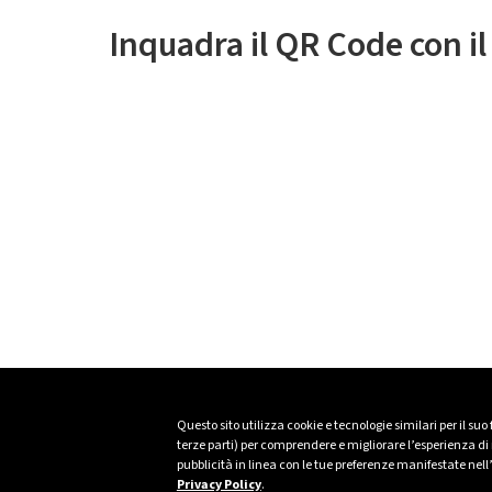
Inquadra il QR Code con i
Questo sito utilizza cookie e tecnologie similari per il suo
terze parti) per comprendere e migliorare l’esperienza di n
pubblicità in linea con le tue preferenze manifestate nell
Privacy Policy
.