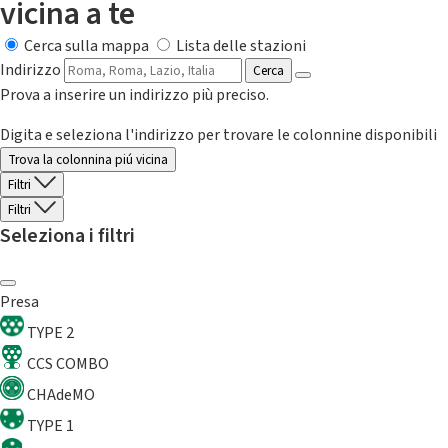
vicina a te
Cerca sulla mappa
Lista delle stazioni
Indirizzo
Cerca
Prova a inserire un indirizzo più preciso.
Digita e seleziona l'indirizzo per trovare le colonnine disponibili
Trova la colonnina piú vicina
Filtri
Filtri
Seleziona i filtri
Presa
TYPE 2
CCS COMBO
CHAdeMO
TYPE 1