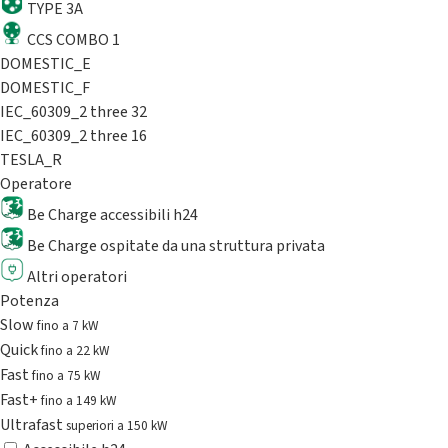
TYPE 3A
CCS COMBO 1
DOMESTIC_E
DOMESTIC_F
IEC_60309_2 three 32
IEC_60309_2 three 16
TESLA_R
Operatore
Be Charge accessibili h24
Be Charge ospitate da una struttura privata
Altri operatori
Potenza
Slow
fino a 7 kW
Quick
fino a 22 kW
Fast
fino a 75 kW
Fast+
fino a 149 kW
Ultrafast
superiori a 150 kW