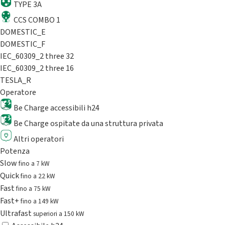
TYPE 3A
CCS COMBO 1
DOMESTIC_E
DOMESTIC_F
IEC_60309_2 three 32
IEC_60309_2 three 16
TESLA_R
Operatore
Be Charge accessibili h24
Be Charge ospitate da una struttura privata
Altri operatori
Potenza
Slow
fino a 7 kW
Quick
fino a 22 kW
Fast
fino a 75 kW
Fast+
fino a 149 kW
Ultrafast
superiori a 150 kW