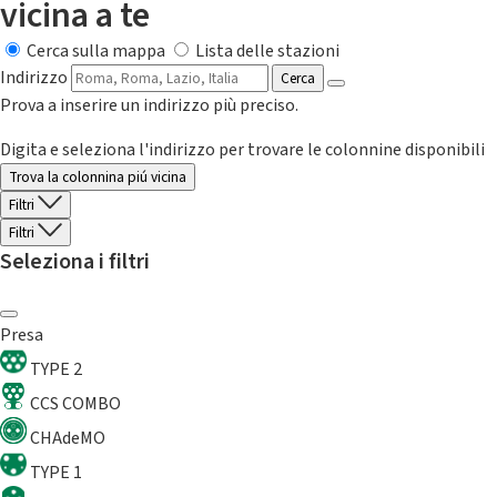
vicina a te
Cerca sulla mappa
Lista delle stazioni
Indirizzo
Cerca
Prova a inserire un indirizzo più preciso.
Digita e seleziona l'indirizzo per trovare le colonnine disponibili
Trova la colonnina piú vicina
Filtri
Filtri
Seleziona i filtri
Presa
TYPE 2
CCS COMBO
CHAdeMO
TYPE 1