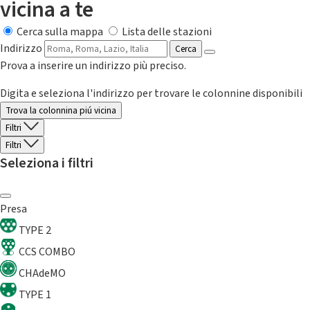
vicina a te
Cerca sulla mappa
Lista delle stazioni
Indirizzo
Cerca
Prova a inserire un indirizzo più preciso.
Digita e seleziona l'indirizzo per trovare le colonnine disponibili
Trova la colonnina piú vicina
Filtri
Filtri
Seleziona i filtri
Presa
TYPE 2
CCS COMBO
CHAdeMO
TYPE 1