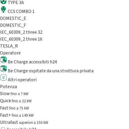
TYPE 3A
CCS COMBO 1
DOMESTIC_E
DOMESTIC_F
IEC_60309_2 three 32
IEC_60309_2 three 16
TESLA_R
Operatore
Be Charge accessibili h24
Be Charge ospitate da una struttura privata
Altri operatori
Potenza
Slow
fino a 7 kW
Quick
fino a 22 kW
Fast
fino a 75 kW
Fast+
fino a 149 kW
Ultrafast
superiori a 150 kW