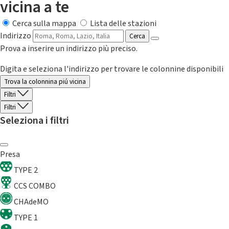
vicina a te
Cerca sulla mappa
Lista delle stazioni
Indirizzo
Cerca
Prova a inserire un indirizzo più preciso.
Digita e seleziona l'indirizzo per trovare le colonnine disponibili
Trova la colonnina piú vicina
Filtri
Filtri
Seleziona i filtri
Presa
TYPE 2
CCS COMBO
CHAdeMO
TYPE 1