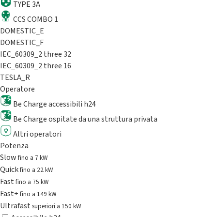
TYPE 3A
CCS COMBO 1
DOMESTIC_E
DOMESTIC_F
IEC_60309_2 three 32
IEC_60309_2 three 16
TESLA_R
Operatore
Be Charge accessibili h24
Be Charge ospitate da una struttura privata
Altri operatori
Potenza
Slow
fino a 7 kW
Quick
fino a 22 kW
Fast
fino a 75 kW
Fast+
fino a 149 kW
Ultrafast
superiori a 150 kW