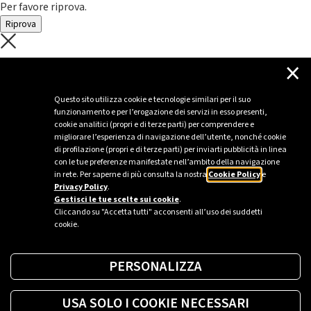
Per favore riprova.
Riprova
C'è un problema con il recupero dei
×
dati.
Questo sito utilizza cookie e tecnologie similari per il suo
funzionamento e per l’erogazione dei servizi in esso presenti,
Per favore riprova piú tardi
cookie analitici (propri e di terze parti) per comprendere e
migliorare l’esperienza di navigazione dell’utente, nonché cookie
Chiudi
di profilazione (propri e di terze parti) per inviarti pubblicità in linea
con le tue preferenze manifestate nell’ambito della navigazione
in rete. Per saperne di più consulta la nostra
Cookie Policy
e
Privacy Policy
.
Sei un’azienda o una PA?
Gestisci le tue scelte sui cookie
.
Cliccando su "Accetta tutti" acconsenti all’uso dei suddetti
cookie.
Trova la soluzione più giusta per te.
PERSONALIZZA
Richiedi una colonnina
USA SOLO I COOKIE NECESSARI