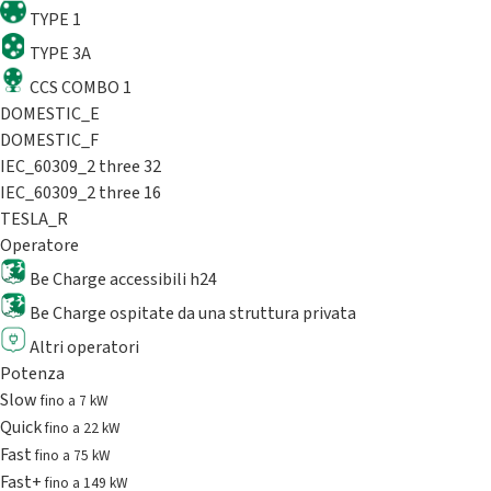
TYPE 1
TYPE 3A
CCS COMBO 1
DOMESTIC_E
DOMESTIC_F
IEC_60309_2 three 32
IEC_60309_2 three 16
TESLA_R
Operatore
Be Charge accessibili h24
Be Charge ospitate da una struttura privata
Altri operatori
Potenza
Slow
fino a 7 kW
Quick
fino a 22 kW
Fast
fino a 75 kW
Fast+
fino a 149 kW