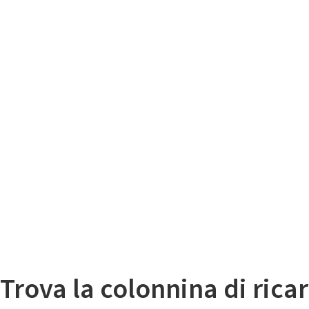
Il
Mappa colonnine di ricarica auto elettriche
Trova la colonnina di ricar