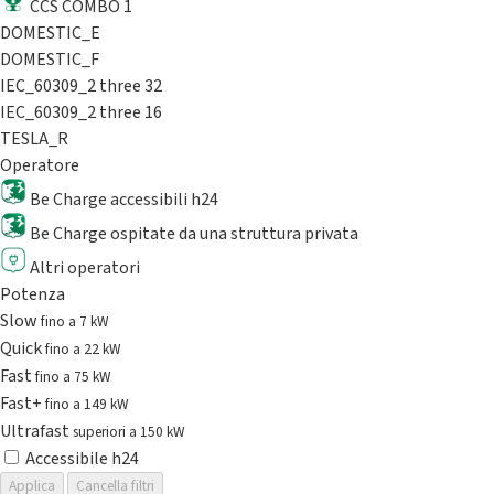
CCS COMBO 1
DOMESTIC_E
DOMESTIC_F
IEC_60309_2 three 32
IEC_60309_2 three 16
TESLA_R
Operatore
Be Charge accessibili h24
Be Charge ospitate da una struttura privata
Altri operatori
Potenza
Slow
fino a 7 kW
Quick
fino a 22 kW
Fast
fino a 75 kW
Fast+
fino a 149 kW
Ultrafast
superiori a 150 kW
Accessibile h24
Applica
Cancella filtri