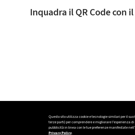
Inquadra il QR Code con i
Questo sito utilizza cookie e tecnologie similari per il suo
terze parti) per comprendere e migliorare l’esperienza di n
pubblicità in linea con le tue preferenze manifestate nell
Privacy Policy
.