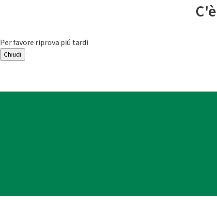
C'è
Per favore riprova piú tardi
Chiudi