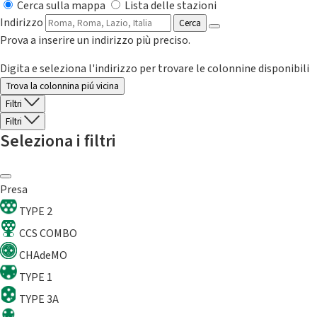
Cerca sulla mappa
Lista delle stazioni
Indirizzo
Cerca
Prova a inserire un indirizzo più preciso.
Digita e seleziona l'indirizzo per trovare le colonnine disponibili
Trova la colonnina piú vicina
Filtri
Filtri
Seleziona i filtri
Presa
TYPE 2
CCS COMBO
CHAdeMO
TYPE 1
TYPE 3A