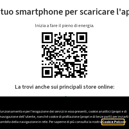
l tuo smartphone per scaricare l'
Inizia a fare il pieno di energia.
La trovi anche sui principali store online:
 funzionamento e per l’erogazione dei servizi in esso presenti, cookie analitici (propri e di
avigazione dell’utente, nonché cookie di profilazione (propri e di terze parti) per inviarti
’ambito della navigazione in rete. Per saperne di più consulta la nostra
Cookie Policy
e