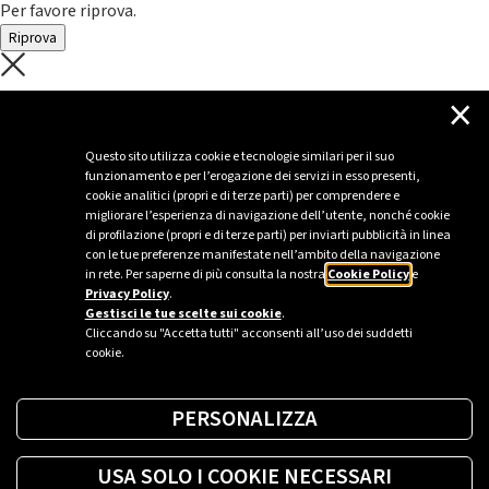
Per favore riprova.
Riprova
C'è un problema con il recupero dei
×
dati.
Questo sito utilizza cookie e tecnologie similari per il suo
funzionamento e per l’erogazione dei servizi in esso presenti,
Per favore riprova piú tardi
cookie analitici (propri e di terze parti) per comprendere e
migliorare l’esperienza di navigazione dell’utente, nonché cookie
Chiudi
di profilazione (propri e di terze parti) per inviarti pubblicità in linea
con le tue preferenze manifestate nell’ambito della navigazione
in rete. Per saperne di più consulta la nostra
Cookie Policy
e
Privacy Policy
.
Sei un’azienda o una PA?
Gestisci le tue scelte sui cookie
.
Cliccando su "Accetta tutti" acconsenti all’uso dei suddetti
cookie.
Trova la soluzione più giusta per te.
PERSONALIZZA
Richiedi una colonnina
USA SOLO I COOKIE NECESSARI