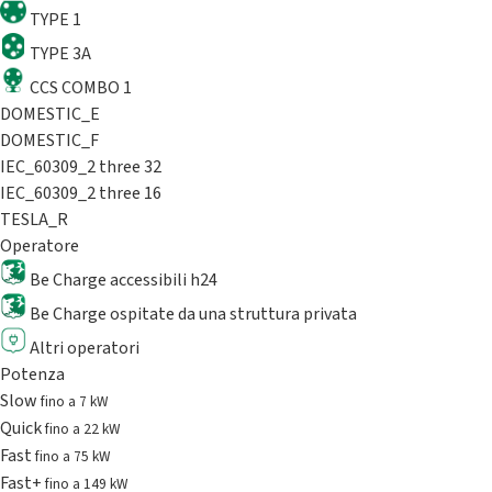
TYPE 1
TYPE 3A
CCS COMBO 1
DOMESTIC_E
DOMESTIC_F
IEC_60309_2 three 32
IEC_60309_2 three 16
TESLA_R
Operatore
Be Charge accessibili h24
Be Charge ospitate da una struttura privata
Altri operatori
Potenza
Slow
fino a 7 kW
Quick
fino a 22 kW
Fast
fino a 75 kW
Fast+
fino a 149 kW