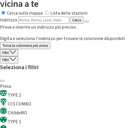
vicina a te
Cerca sulla mappa
Lista delle stazioni
Indirizzo
Cerca
Prova a inserire un indirizzo più preciso.
Digita e seleziona l'indirizzo per trovare le colonnine disponibili
Trova la colonnina piú vicina
Filtri
Filtri
Seleziona i filtri
Presa
TYPE 2
CCS COMBO
CHAdeMO
TYPE 1