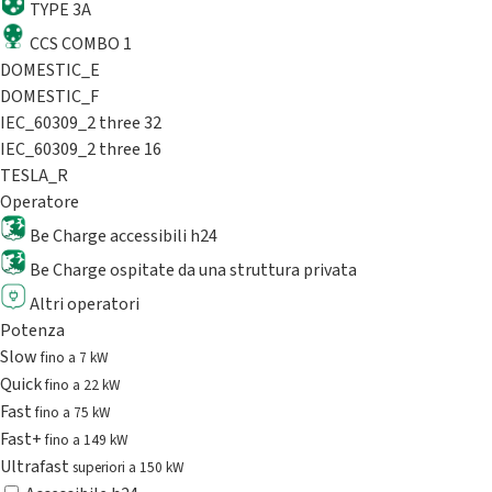
TYPE 3A
CCS COMBO 1
DOMESTIC_E
DOMESTIC_F
IEC_60309_2 three 32
IEC_60309_2 three 16
TESLA_R
Operatore
Be Charge accessibili h24
Be Charge ospitate da una struttura privata
Altri operatori
Potenza
Slow
fino a 7 kW
Quick
fino a 22 kW
Fast
fino a 75 kW
Fast+
fino a 149 kW
Ultrafast
superiori a 150 kW