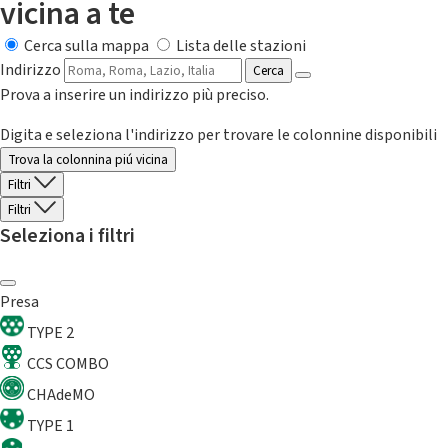
vicina a te
Cerca sulla mappa
Lista delle stazioni
Indirizzo
Cerca
Prova a inserire un indirizzo più preciso.
Digita e seleziona l'indirizzo per trovare le colonnine disponibili
Trova la colonnina piú vicina
Filtri
Filtri
Seleziona i filtri
Presa
TYPE 2
CCS COMBO
CHAdeMO
TYPE 1