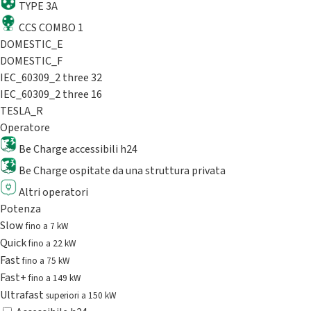
TYPE 3A
CCS COMBO 1
DOMESTIC_E
DOMESTIC_F
IEC_60309_2 three 32
IEC_60309_2 three 16
TESLA_R
Operatore
Be Charge accessibili h24
Be Charge ospitate da una struttura privata
Altri operatori
Potenza
Slow
fino a 7 kW
Quick
fino a 22 kW
Fast
fino a 75 kW
Fast+
fino a 149 kW
Ultrafast
superiori a 150 kW