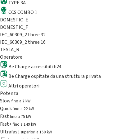
TYPE 3A
CCS COMBO 1
DOMESTIC_E
DOMESTIC_F
IEC_60309_2 three 32
IEC_60309_2 three 16
TESLA_R
Operatore
Be Charge accessibili h24
Be Charge ospitate da una struttura privata
Altri operatori
Potenza
Slow
fino a 7 kW
Quick
fino a 22 kW
Fast
fino a 75 kW
Fast+
fino a 149 kW
Ultrafast
superiori a 150 kW