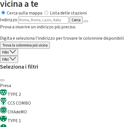
vicina a te
Cerca sulla mappa
Lista delle stazioni
Indirizzo
Cerca
Prova a inserire un indirizzo più preciso.
Digita e seleziona l'indirizzo per trovare le colonnine disponibili
Trova la colonnina piú vicina
Filtri
Filtri
Seleziona i filtri
Presa
TYPE 2
CCS COMBO
CHAdeMO
TYPE 1