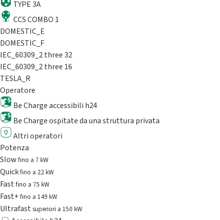
TYPE 3A
CCS COMBO 1
DOMESTIC_E
DOMESTIC_F
IEC_60309_2 three 32
IEC_60309_2 three 16
TESLA_R
Operatore
Be Charge accessibili h24
Be Charge ospitate da una struttura privata
Altri operatori
Potenza
Slow
fino a 7 kW
Quick
fino a 22 kW
Fast
fino a 75 kW
Fast+
fino a 149 kW
Ultrafast
superiori a 150 kW