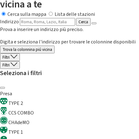
vicina a te
Cerca sulla mappa
Lista delle stazioni
Indirizzo
Cerca
Prova a inserire un indirizzo più preciso.
Digita e seleziona l'indirizzo per trovare le colonnine disponibili
Trova la colonnina piú vicina
Filtri
Filtri
Seleziona i filtri
Presa
TYPE 2
CCS COMBO
CHAdeMO
TYPE 1