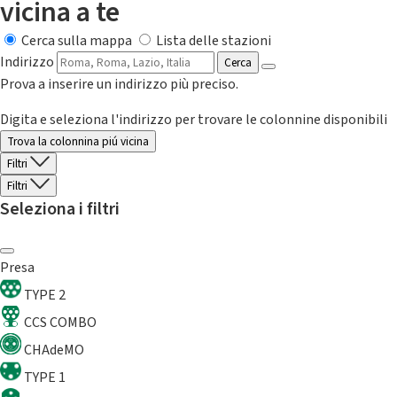
vicina a te
Cerca sulla mappa
Lista delle stazioni
Indirizzo
Cerca
Prova a inserire un indirizzo più preciso.
Digita e seleziona l'indirizzo per trovare le colonnine disponibili
Trova la colonnina piú vicina
Filtri
Filtri
Seleziona i filtri
Presa
TYPE 2
CCS COMBO
CHAdeMO
TYPE 1