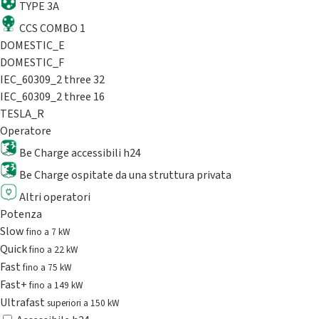
TYPE 3A
CCS COMBO 1
DOMESTIC_E
DOMESTIC_F
IEC_60309_2 three 32
IEC_60309_2 three 16
TESLA_R
Operatore
Be Charge accessibili h24
Be Charge ospitate da una struttura privata
Altri operatori
Potenza
Slow
fino a 7 kW
Quick
fino a 22 kW
Fast
fino a 75 kW
Fast+
fino a 149 kW
Ultrafast
superiori a 150 kW