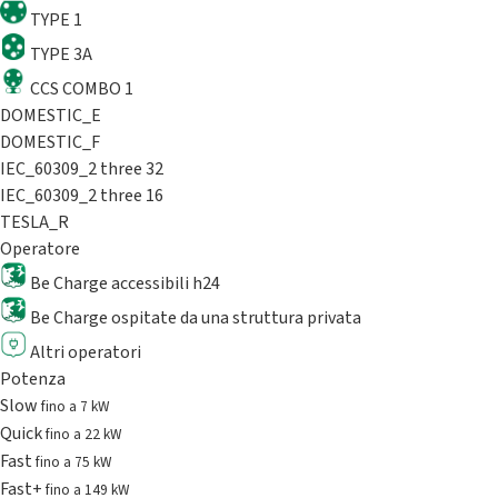
TYPE 1
TYPE 3A
CCS COMBO 1
DOMESTIC_E
DOMESTIC_F
IEC_60309_2 three 32
IEC_60309_2 three 16
TESLA_R
Operatore
Be Charge accessibili h24
Be Charge ospitate da una struttura privata
Altri operatori
Potenza
Slow
fino a 7 kW
Quick
fino a 22 kW
Fast
fino a 75 kW
Fast+
fino a 149 kW