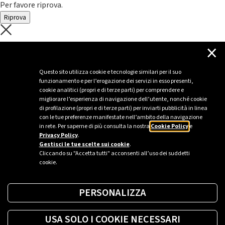
Per favore riprova.
Riprova
C'è un problema con il recupero dei
×
dati.
Questo sito utilizza cookie e tecnologie similari per il suo
funzionamento e per l’erogazione dei servizi in esso presenti,
Per favore riprova piú tardi
cookie analitici (propri e di terze parti) per comprendere e
migliorare l’esperienza di navigazione dell’utente, nonché cookie
Chiudi
di profilazione (propri e di terze parti) per inviarti pubblicità in linea
con le tue preferenze manifestate nell’ambito della navigazione
in rete. Per saperne di più consulta la nostra
Cookie Policy
e
Privacy Policy
.
Sei un’azienda o una PA?
Gestisci le tue scelte sui cookie
.
Cliccando su "Accetta tutti" acconsenti all’uso dei suddetti
cookie.
Trova la soluzione più giusta per te.
PERSONALIZZA
Richiedi una colonnina
USA SOLO I COOKIE NECESSARI