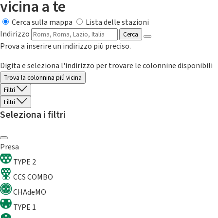
vicina a te
Cerca sulla mappa
Lista delle stazioni
Indirizzo
Cerca
Prova a inserire un indirizzo più preciso.
Digita e seleziona l'indirizzo per trovare le colonnine disponibili
Trova la colonnina piú vicina
Filtri
Filtri
Seleziona i filtri
Presa
TYPE 2
CCS COMBO
CHAdeMO
TYPE 1