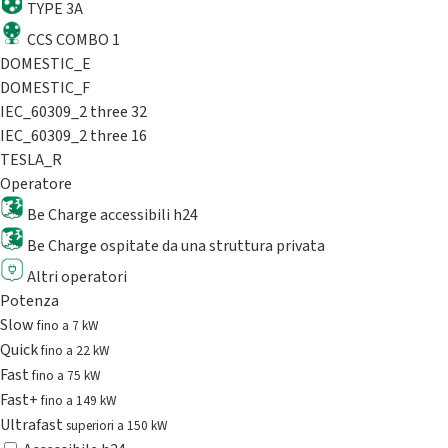
TYPE 3A
CCS COMBO 1
DOMESTIC_E
DOMESTIC_F
IEC_60309_2 three 32
IEC_60309_2 three 16
TESLA_R
Operatore
Be Charge accessibili h24
Be Charge ospitate da una struttura privata
Altri operatori
Potenza
Slow
fino a 7 kW
Quick
fino a 22 kW
Fast
fino a 75 kW
Fast+
fino a 149 kW
Ultrafast
superiori a 150 kW