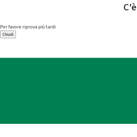
C'è
Per favore riprova piú tardi
Chiudi