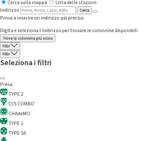
Cerca sulla mappa
Lista delle stazioni
Indirizzo
Cerca
Prova a inserire un indirizzo più preciso.
Digita e seleziona l'indirizzo per trovare le colonnine disponibili
Trova la colonnina piú vicina
Filtri
Filtri
Seleziona i filtri
Presa
TYPE 2
CCS COMBO
CHAdeMO
TYPE 1
TYPE 3A