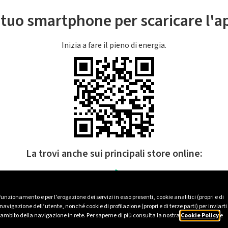
l tuo smartphone per scaricare l'
Inizia a fare il pieno di energia.
La trovi anche sui principali store online:
 funzionamento e per l’erogazione dei servizi in esso presenti, cookie analitici (propri e di
avigazione dell’utente, nonché cookie di profilazione (propri e di terze parti) per inviarti
’ambito della navigazione in rete. Per saperne di più consulta la nostra
Cookie Policy
e