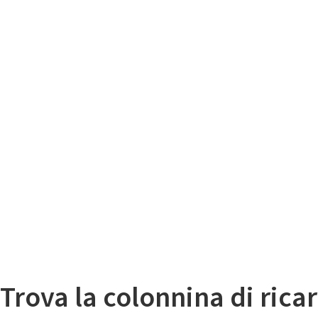
Il
Mappa colonnine di ricarica auto elettriche
Trova la colonnina di ricar