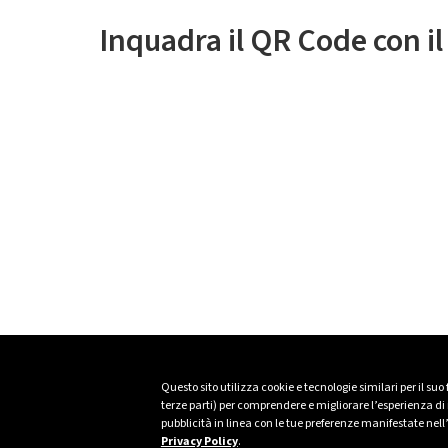
Inquadra il QR Code con i
Questo sito utilizza cookie e tecnologie similari per il suo
terze parti) per comprendere e migliorare l’esperienza di n
pubblicità in linea con le tue preferenze manifestate nell
Privacy Policy
.