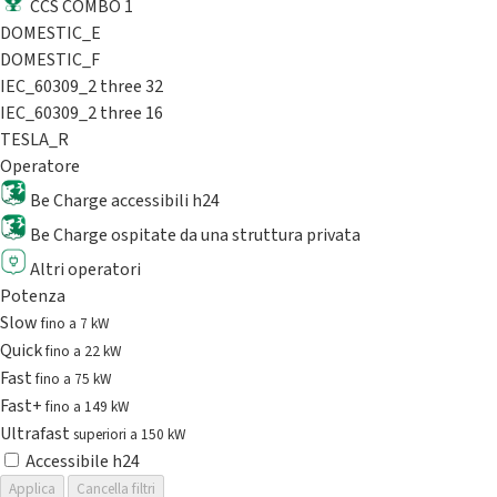
CCS COMBO 1
DOMESTIC_E
DOMESTIC_F
IEC_60309_2 three 32
IEC_60309_2 three 16
TESLA_R
Operatore
Be Charge accessibili h24
Be Charge ospitate da una struttura privata
Altri operatori
Potenza
Slow
fino a 7 kW
Quick
fino a 22 kW
Fast
fino a 75 kW
Fast+
fino a 149 kW
Ultrafast
superiori a 150 kW
Accessibile h24
Applica
Cancella filtri