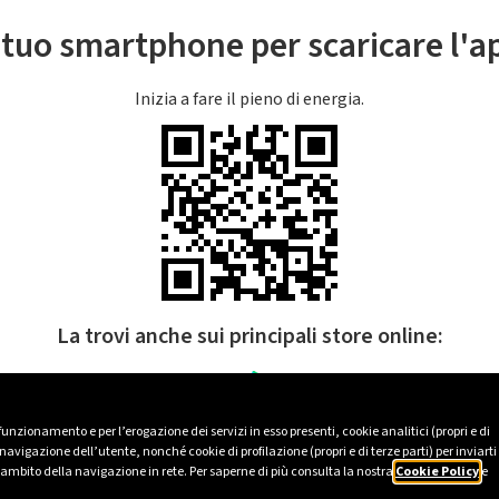
l tuo smartphone per scaricare l'
Inizia a fare il pieno di energia.
La trovi anche sui principali store online:
 funzionamento e per l’erogazione dei servizi in esso presenti, cookie analitici (propri e di
avigazione dell’utente, nonché cookie di profilazione (propri e di terze parti) per inviarti
’ambito della navigazione in rete. Per saperne di più consulta la nostra
Cookie Policy
e