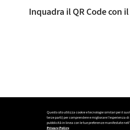
Inquadra il QR Code con i
Questo sito utilizza cookie e tecnologie similari per il suo
terze parti) per comprendere e migliorare l’esperienza di n
pubblicità in linea con le tue preferenze manifestate nell
Privacy Policy
.