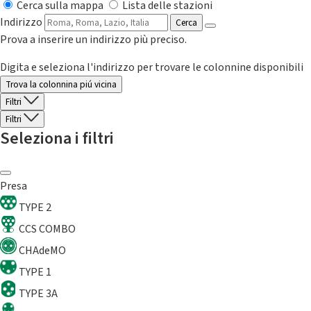
Cerca sulla mappa
Lista delle stazioni
Indirizzo
Cerca
Prova a inserire un indirizzo più preciso.
Digita e seleziona l'indirizzo per trovare le colonnine disponibili
Trova la colonnina piú vicina
Filtri
Filtri
Seleziona i filtri
Presa
TYPE 2
CCS COMBO
CHAdeMO
TYPE 1
TYPE 3A