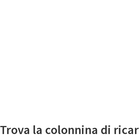
Il
Mappa colonnine di ricarica auto elettriche
Trova la colonnina di ricar