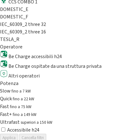
CCS COMBO 1
DOMESTIC_E
DOMESTIC_F
IEC_60309_2 three 32
IEC_60309_2 three 16
TESLA_R
Operatore
Be Charge accessibili h24
Be Charge ospitate da una struttura privata
Altri operatori
Potenza
Slow
fino a 7 kW
Quick
fino a 22 kW
Fast
fino a 75 kW
Fast+
fino a 149 kW
Ultrafast
superiori a 150 kW
Accessibile h24
Applica
Cancella filtri