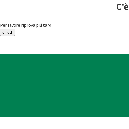
C'è
Per favore riprova piú tardi
Chiudi