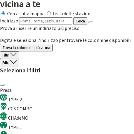
vicina a te
Cerca sulla mappa
Lista delle stazioni
Indirizzo
Cerca
Prova a inserire un indirizzo più preciso.
Digita e seleziona l'indirizzo per trovare le colonnine disponibili
Trova la colonnina piú vicina
Filtri
Filtri
Seleziona i filtri
Presa
TYPE 2
CCS COMBO
CHAdeMO
TYPE 1