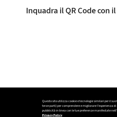
Inquadra il QR Code con i
Questo sito utilizza cookie e tecnologie similari per il suo
terze parti) per comprendere e migliorare l’esperienza di n
pubblicità in linea con le tue preferenze manifestate nell
Privacy Policy
.