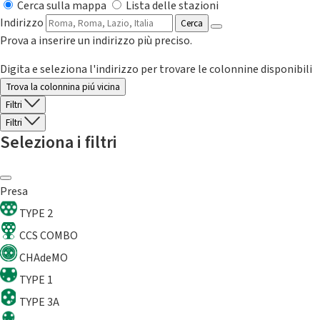
Cerca sulla mappa
Lista delle stazioni
Indirizzo
Cerca
Prova a inserire un indirizzo più preciso.
Digita e seleziona l'indirizzo per trovare le colonnine disponibili
Trova la colonnina piú vicina
Filtri
Filtri
Seleziona i filtri
Presa
TYPE 2
CCS COMBO
CHAdeMO
TYPE 1
TYPE 3A