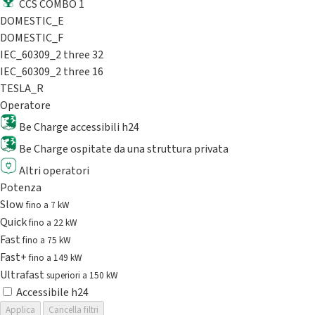
CCS COMBO 1
DOMESTIC_E
DOMESTIC_F
IEC_60309_2 three 32
IEC_60309_2 three 16
TESLA_R
Operatore
Be Charge accessibili h24
Be Charge ospitate da una struttura privata
Altri operatori
Potenza
Slow
fino a 7 kW
Quick
fino a 22 kW
Fast
fino a 75 kW
Fast+
fino a 149 kW
Ultrafast
superiori a 150 kW
Accessibile h24
Applica
Cancella filtri