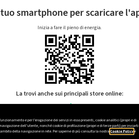
l tuo smartphone per scaricare l'
Inizia a fare il pieno di energia.
La trovi anche sui principali store online:
 funzionamento e per l’erogazione dei servizi in esso presenti, cookie analitici (propri e di
avigazione dell’utente, nonché cookie di profilazione (propri e di terze parti) per inviarti
’ambito della navigazione in rete. Per saperne di più consulta la nostra
Cookie Policy
e