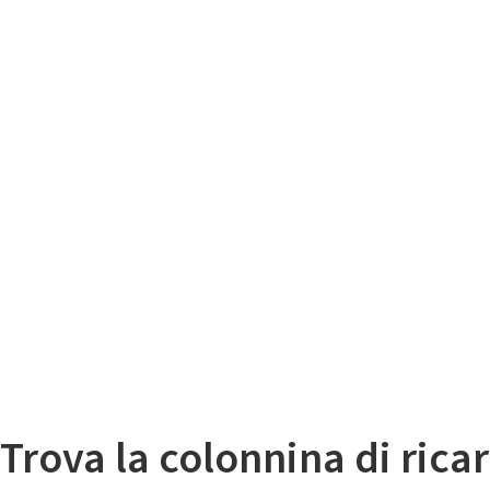
Il
Mappa colonnine di ricarica auto elettriche
Trova la colonnina di ricar