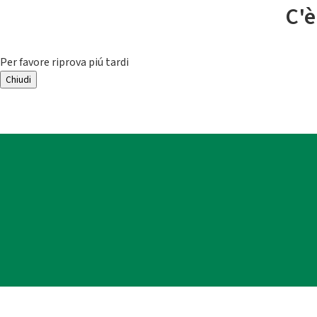
C'è
Per favore riprova piú tardi
Chiudi