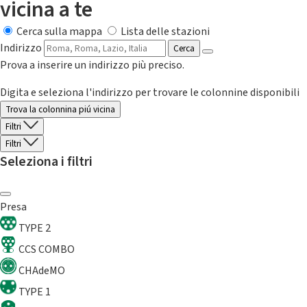
vicina a te
Cerca sulla mappa
Lista delle stazioni
Indirizzo
Cerca
Prova a inserire un indirizzo più preciso.
Digita e seleziona l'indirizzo per trovare le colonnine disponibili
Trova la colonnina piú vicina
Filtri
Filtri
Seleziona i filtri
Presa
TYPE 2
CCS COMBO
CHAdeMO
TYPE 1