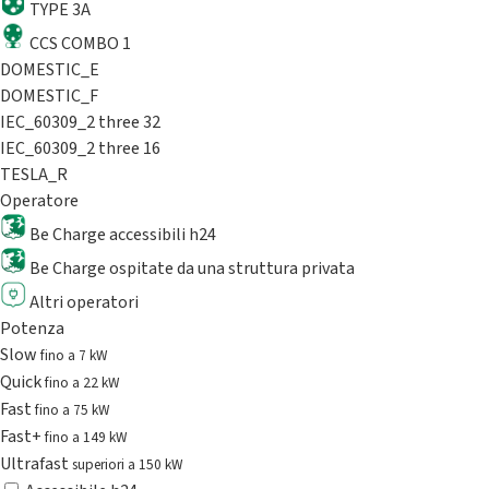
TYPE 3A
CCS COMBO 1
DOMESTIC_E
DOMESTIC_F
IEC_60309_2 three 32
IEC_60309_2 three 16
TESLA_R
Operatore
Be Charge accessibili h24
Be Charge ospitate da una struttura privata
Altri operatori
Potenza
Slow
fino a 7 kW
Quick
fino a 22 kW
Fast
fino a 75 kW
Fast+
fino a 149 kW
Ultrafast
superiori a 150 kW