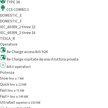
TYPE 3A
CCS COMBO 1
DOMESTIC_E
DOMESTIC_F
IEC_60309_2 three 32
IEC_60309_2 three 16
TESLA_R
Operatore
Be Charge accessibili h24
Be Charge ospitate da una struttura privata
Altri operatori
Potenza
Slow
fino a 7 kW
Quick
fino a 22 kW
Fast
fino a 75 kW
Fast+
fino a 149 kW
Ultrafast
superiori a 150 kW