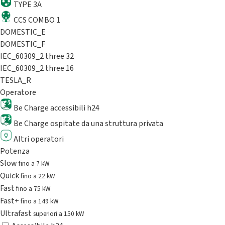
TYPE 3A
CCS COMBO 1
DOMESTIC_E
DOMESTIC_F
IEC_60309_2 three 32
IEC_60309_2 three 16
TESLA_R
Operatore
Be Charge accessibili h24
Be Charge ospitate da una struttura privata
Altri operatori
Potenza
Slow
fino a 7 kW
Quick
fino a 22 kW
Fast
fino a 75 kW
Fast+
fino a 149 kW
Ultrafast
superiori a 150 kW