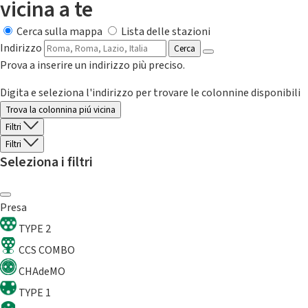
vicina a te
Cerca sulla mappa
Lista delle stazioni
Indirizzo
Cerca
Prova a inserire un indirizzo più preciso.
Digita e seleziona l'indirizzo per trovare le colonnine disponibili
Trova la colonnina piú vicina
Filtri
Filtri
Seleziona i filtri
Presa
TYPE 2
CCS COMBO
CHAdeMO
TYPE 1