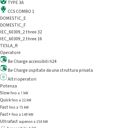
TYPE 3A
CCS COMBO 1
DOMESTIC_E
DOMESTIC_F
IEC_60309_2 three 32
IEC_60309_2 three 16
TESLA_R
Operatore
Be Charge accessibili h24
Be Charge ospitate da una struttura privata
Altri operatori
Potenza
Slow
fino a 7 kW
Quick
fino a 22 kW
Fast
fino a 75 kW
Fast+
fino a 149 kW
Ultrafast
superiori a 150 kW