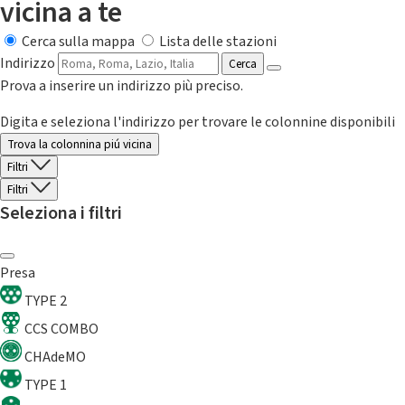
vicina a te
Cerca sulla mappa
Lista delle stazioni
Indirizzo
Cerca
Prova a inserire un indirizzo più preciso.
Digita e seleziona l'indirizzo per trovare le colonnine disponibili
Trova la colonnina piú vicina
Filtri
Filtri
Seleziona i filtri
Presa
TYPE 2
CCS COMBO
CHAdeMO
TYPE 1