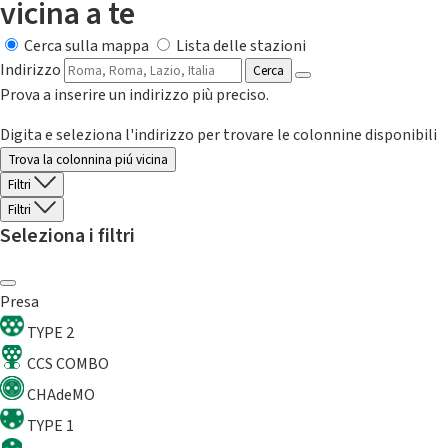
vicina a te
Cerca sulla mappa
Lista delle stazioni
Indirizzo
Cerca
Prova a inserire un indirizzo più preciso.
Digita e seleziona l'indirizzo per trovare le colonnine disponibili
Trova la colonnina piú vicina
Filtri
Filtri
Seleziona i filtri
Presa
TYPE 2
CCS COMBO
CHAdeMO
TYPE 1