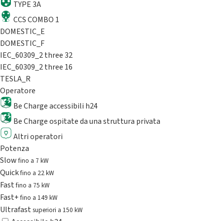
TYPE 3A
CCS COMBO 1
DOMESTIC_E
DOMESTIC_F
IEC_60309_2 three 32
IEC_60309_2 three 16
TESLA_R
Operatore
Be Charge accessibili h24
Be Charge ospitate da una struttura privata
Altri operatori
Potenza
Slow
fino a 7 kW
Quick
fino a 22 kW
Fast
fino a 75 kW
Fast+
fino a 149 kW
Ultrafast
superiori a 150 kW