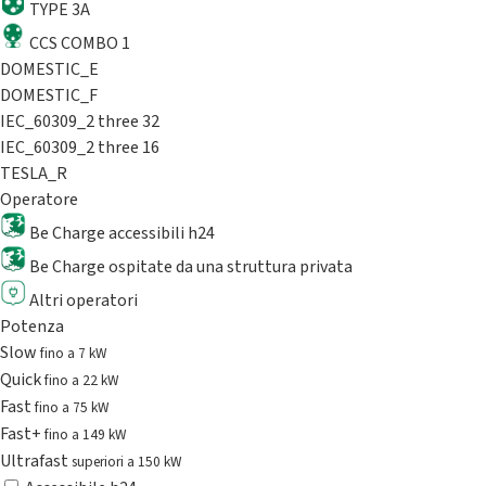
TYPE 3A
CCS COMBO 1
DOMESTIC_E
DOMESTIC_F
IEC_60309_2 three 32
IEC_60309_2 three 16
TESLA_R
Operatore
Be Charge accessibili h24
Be Charge ospitate da una struttura privata
Altri operatori
Potenza
Slow
fino a 7 kW
Quick
fino a 22 kW
Fast
fino a 75 kW
Fast+
fino a 149 kW
Ultrafast
superiori a 150 kW