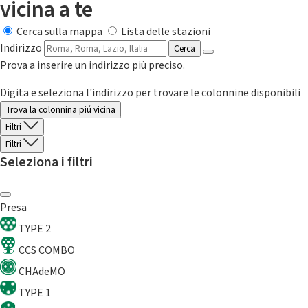
vicina a te
Cerca sulla mappa
Lista delle stazioni
Indirizzo
Cerca
Prova a inserire un indirizzo più preciso.
Digita e seleziona l'indirizzo per trovare le colonnine disponibili
Trova la colonnina piú vicina
Filtri
Filtri
Seleziona i filtri
Presa
TYPE 2
CCS COMBO
CHAdeMO
TYPE 1