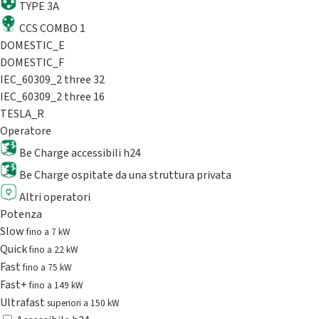
TYPE 3A
CCS COMBO 1
DOMESTIC_E
DOMESTIC_F
IEC_60309_2 three 32
IEC_60309_2 three 16
TESLA_R
Operatore
Be Charge accessibili h24
Be Charge ospitate da una struttura privata
Altri operatori
Potenza
Slow
fino a 7 kW
Quick
fino a 22 kW
Fast
fino a 75 kW
Fast+
fino a 149 kW
Ultrafast
superiori a 150 kW