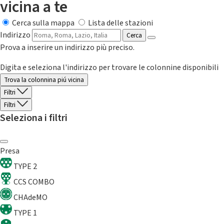
vicina a te
Cerca sulla mappa
Lista delle stazioni
Indirizzo
Cerca
Prova a inserire un indirizzo più preciso.
Digita e seleziona l'indirizzo per trovare le colonnine disponibili
Trova la colonnina piú vicina
Filtri
Filtri
Seleziona i filtri
Presa
TYPE 2
CCS COMBO
CHAdeMO
TYPE 1