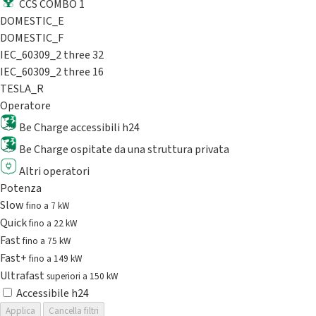
CCS COMBO 1
DOMESTIC_E
DOMESTIC_F
IEC_60309_2 three 32
IEC_60309_2 three 16
TESLA_R
Operatore
Be Charge accessibili h24
Be Charge ospitate da una struttura privata
Altri operatori
Potenza
Slow
fino a 7 kW
Quick
fino a 22 kW
Fast
fino a 75 kW
Fast+
fino a 149 kW
Ultrafast
superiori a 150 kW
Accessibile h24
Applica
Cancella filtri