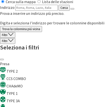
Cerca sulla mappa
Lista delle stazioni
Indirizzo
Cerca
Prova a inserire un indirizzo più preciso.
Digita e seleziona l'indirizzo per trovare le colonnine disponibili
Trova la colonnina piú vicina
Filtri
Filtri
Seleziona i filtri
Presa
TYPE 2
CCS COMBO
CHAdeMO
TYPE 1
TYPE 3A