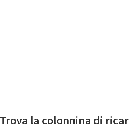
Il
Mappa colonnine di ricarica auto elettriche
Trova la colonnina di ricar