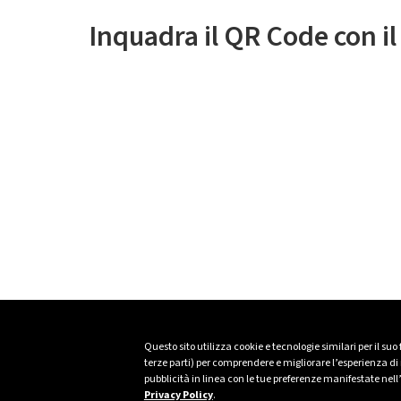
Inquadra il QR Code con i
Questo sito utilizza cookie e tecnologie similari per il suo
terze parti) per comprendere e migliorare l’esperienza di n
pubblicità in linea con le tue preferenze manifestate nell
Privacy Policy
.