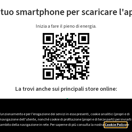
l tuo smartphone per scaricare l'
Inizia a fare il pieno di energia.
La trovi anche sui principali store online:
 funzionamento e per l’erogazione dei servizi in esso presenti, cookie analitici (propri e di
avigazione dell’utente, nonché cookie di profilazione (propri e di terze parti) per inviarti
’ambito della navigazione in rete. Per saperne di più consulta la nostra
Cookie Policy
e