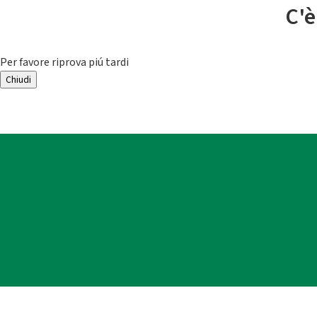
C'è
Per favore riprova piú tardi
Chiudi