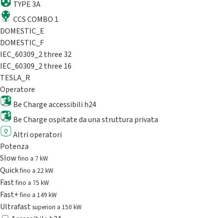
TYPE 3A
CCS COMBO 1
DOMESTIC_E
DOMESTIC_F
IEC_60309_2 three 32
IEC_60309_2 three 16
TESLA_R
Operatore
Be Charge accessibili h24
Be Charge ospitate da una struttura privata
Altri operatori
Potenza
Slow
fino a 7 kW
Quick
fino a 22 kW
Fast
fino a 75 kW
Fast+
fino a 149 kW
Ultrafast
superiori a 150 kW