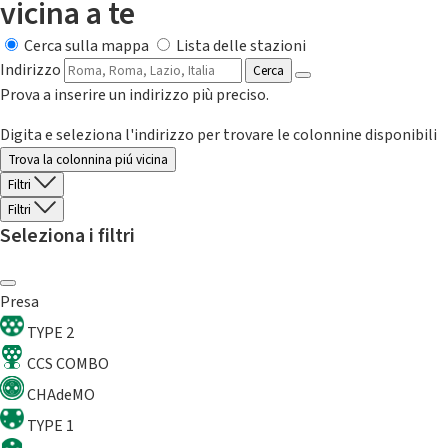
vicina a te
Cerca sulla mappa
Lista delle stazioni
Indirizzo
Cerca
Prova a inserire un indirizzo più preciso.
Digita e seleziona l'indirizzo per trovare le colonnine disponibili
Trova la colonnina piú vicina
Filtri
Filtri
Seleziona i filtri
Presa
TYPE 2
CCS COMBO
CHAdeMO
TYPE 1