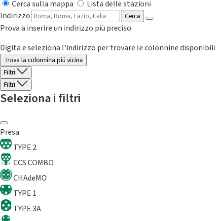
Cerca sulla mappa
Lista delle stazioni
Indirizzo
Cerca
Prova a inserire un indirizzo più preciso.
Digita e seleziona l'indirizzo per trovare le colonnine disponibili
Trova la colonnina piú vicina
Filtri
Filtri
Seleziona i filtri
Presa
TYPE 2
CCS COMBO
CHAdeMO
TYPE 1
TYPE 3A