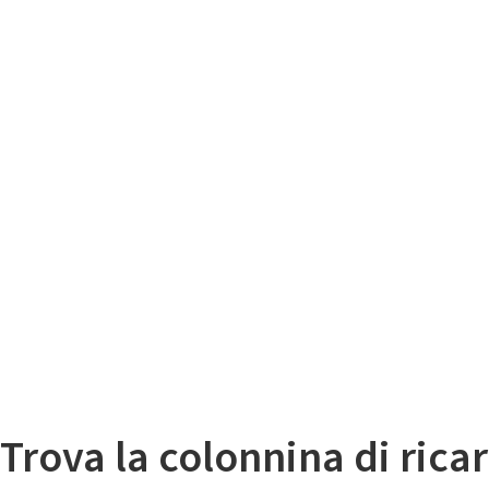
Il
Mappa colonnine di ricarica auto elettriche
Trova la colonnina di ricar