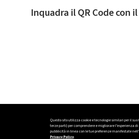
Inquadra il QR Code con i
Questo sito utilizza cookie e tecnologie similari per il suo
terze parti) per comprendere e migliorare l’esperienza di n
pubblicità in linea con le tue preferenze manifestate nell
Privacy Policy
.