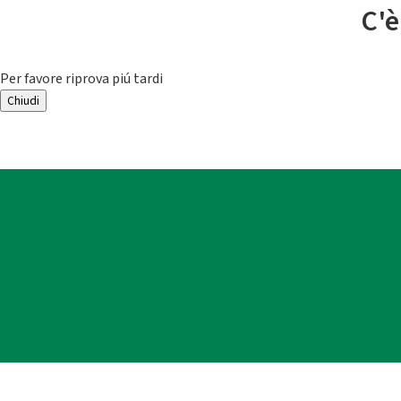
C'è
Per favore riprova piú tardi
Chiudi