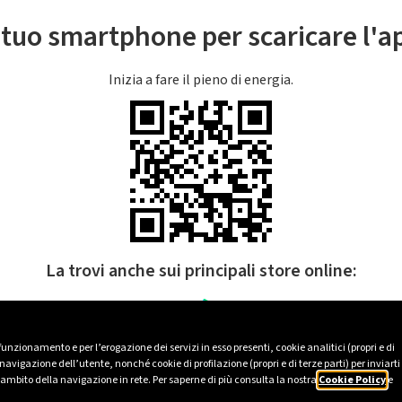
l tuo smartphone per scaricare l'
Inizia a fare il pieno di energia.
La trovi anche sui principali store online:
 funzionamento e per l’erogazione dei servizi in esso presenti, cookie analitici (propri e di
avigazione dell’utente, nonché cookie di profilazione (propri e di terze parti) per inviarti
’ambito della navigazione in rete. Per saperne di più consulta la nostra
Cookie Policy
e