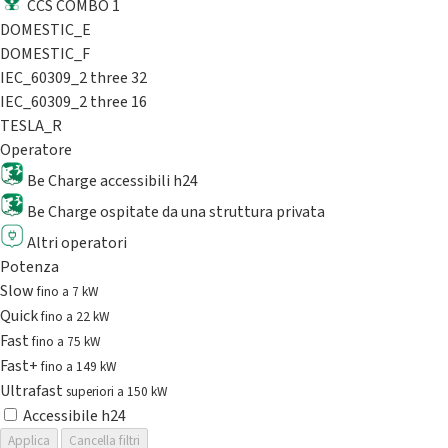
CCS COMBO 1
DOMESTIC_E
DOMESTIC_F
IEC_60309_2 three 32
IEC_60309_2 three 16
TESLA_R
Operatore
Be Charge accessibili h24
Be Charge ospitate da una struttura privata
Altri operatori
Potenza
Slow
fino a 7 kW
Quick
fino a 22 kW
Fast
fino a 75 kW
Fast+
fino a 149 kW
Ultrafast
superiori a 150 kW
Accessibile h24
Applica
Cancella filtri