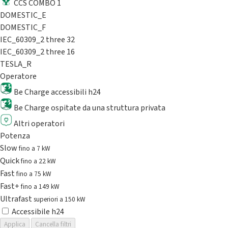
CCS COMBO 1
DOMESTIC_E
DOMESTIC_F
IEC_60309_2 three 32
IEC_60309_2 three 16
TESLA_R
Operatore
Be Charge accessibili h24
Be Charge ospitate da una struttura privata
Altri operatori
Potenza
Slow
fino a 7 kW
Quick
fino a 22 kW
Fast
fino a 75 kW
Fast+
fino a 149 kW
Ultrafast
superiori a 150 kW
Accessibile h24
Applica
Cancella filtri