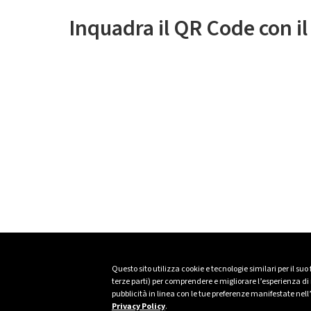
Inquadra il QR Code con i
Questo sito utilizza cookie e tecnologie similari per il suo
terze parti) per comprendere e migliorare l’esperienza di n
pubblicità in linea con le tue preferenze manifestate nell
Privacy Policy
.