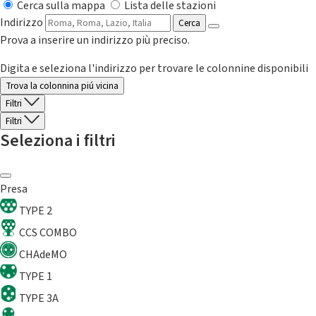
Cerca sulla mappa
Lista delle stazioni
Indirizzo
Cerca
Prova a inserire un indirizzo più preciso.
Digita e seleziona l'indirizzo per trovare le colonnine disponibili
Trova la colonnina piú vicina
Filtri
Filtri
Seleziona i filtri
Presa
TYPE 2
CCS COMBO
CHAdeMO
TYPE 1
TYPE 3A