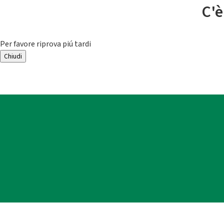
C'è
Per favore riprova piú tardi
Chiudi