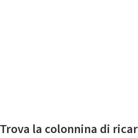
Il
Mappa colonnine di ricarica auto elettriche
Trova la colonnina di ricar