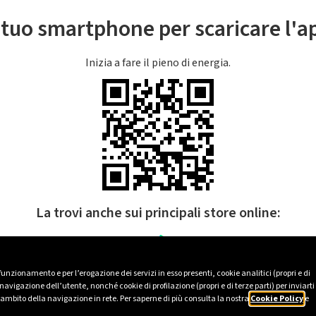
l tuo smartphone per scaricare l'
Inizia a fare il pieno di energia.
La trovi anche sui principali store online:
 funzionamento e per l’erogazione dei servizi in esso presenti, cookie analitici (propri e di
avigazione dell’utente, nonché cookie di profilazione (propri e di terze parti) per inviarti
’ambito della navigazione in rete. Per saperne di più consulta la nostra
Cookie Policy
e