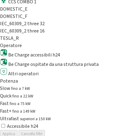
CCS COMBO 1
DOMESTIC_E
DOMESTIC_F
IEC_60309_2 three 32
IEC_60309_2 three 16
TESLA_R
Operatore
Be Charge accessibili h24
Be Charge ospitate da una struttura privata
Altri operatori
Potenza
Slow
fino a 7 kW
Quick
fino a 22 kW
Fast
fino a 75 kW
Fast+
fino a 149 kW
Ultrafast
superiori a 150 kW
Accessibile h24
Applica
Cancella filtri