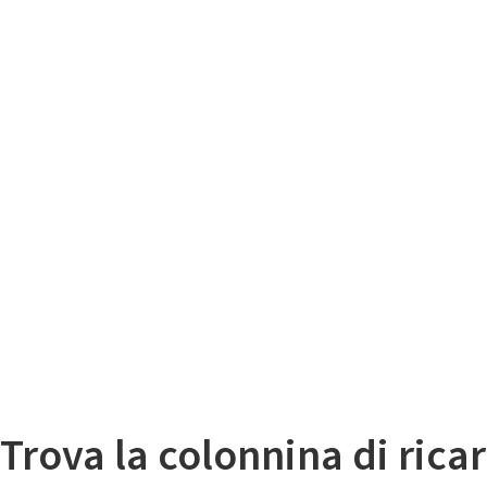
Il
Mappa colonnine di ricarica auto elettriche
Trova la colonnina di ricar