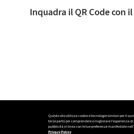
Inquadra il QR Code con i
Questo sito utilizza cookie e tecnologie similari per il suo
terze parti) per comprendere e migliorare l’esperienza di n
pubblicità in linea con le tue preferenze manifestate nell
Privacy Policy
.