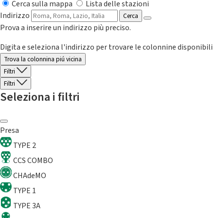
Cerca sulla mappa
Lista delle stazioni
Indirizzo
Cerca
Prova a inserire un indirizzo più preciso.
Digita e seleziona l'indirizzo per trovare le colonnine disponibili
Trova la colonnina piú vicina
Filtri
Filtri
Seleziona i filtri
Presa
TYPE 2
CCS COMBO
CHAdeMO
TYPE 1
TYPE 3A