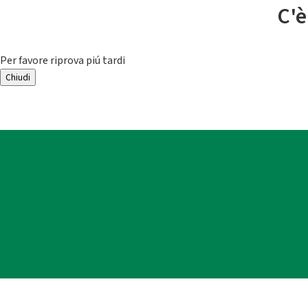
C'è
Per favore riprova piú tardi
Chiudi