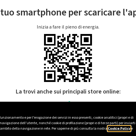
l tuo smartphone per scaricare l'
Inizia a fare il pieno di energia.
La trovi anche sui principali store online:
 funzionamento e per l’erogazione dei servizi in esso presenti, cookie analitici (propri e di
avigazione dell’utente, nonché cookie di profilazione (propri e di terze parti) per inviarti
’ambito della navigazione in rete. Per saperne di più consulta la nostra
Cookie Policy
e