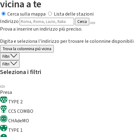
vicina a te
Cerca sulla mappa
Lista delle stazioni
Indirizzo
Cerca
Prova a inserire un indirizzo più preciso.
Digita e seleziona l'indirizzo per trovare le colonnine disponibili
Trova la colonnina piú vicina
Filtri
Filtri
Seleziona i filtri
Presa
TYPE 2
CCS COMBO
CHAdeMO
TYPE 1