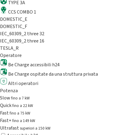
TYPE 3A
CCS COMBO 1
DOMESTIC_E
DOMESTIC_F
IEC_60309_2 three 32
IEC_60309_2 three 16
TESLA_R
Operatore
Be Charge accessibili h24
Be Charge ospitate da una struttura privata
Altri operatori
Potenza
Slow
fino a 7 kW
Quick
fino a 22 kW
Fast
fino a 75 kW
Fast+
fino a 149 kW
Ultrafast
superiori a 150 kW