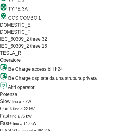
TYPE 3A
CCS COMBO 1
DOMESTIC_E
DOMESTIC_F
IEC_60309_2 three 32
IEC_60309_2 three 16
TESLA_R
Operatore
Be Charge accessibili h24
Be Charge ospitate da una struttura privata
Altri operatori
Potenza
Slow
fino a 7 kW
Quick
fino a 22 kW
Fast
fino a 75 kW
Fast+
fino a 149 kW
Ultrafast
superiori a 150 kW