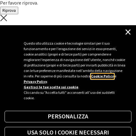
Per favore riprova.
Riprova
C'è un problema con il recupero dei
×
dati.
Questo sito utilizza cookie e tecnologie similari per il suo
funzionamento e per l’erogazione dei servizi in esso presenti,
Per favore riprova piú tardi
cookie analitici (propri e di terze parti) per comprendere e
migliorare l’esperienza di navigazione dell’utente, nonché cookie
Chiudi
di profilazione (propri e di terze parti) per inviarti pubblicità in linea
con le tue preferenze manifestate nell’ambito della navigazione
in rete. Per saperne di più consulta la nostra
Cookie Policy
e
Privacy Policy
.
Sei un’azienda o una PA?
Gestisci le tue scelte sui cookie
.
Cliccando su "Accetta tutti" acconsenti all’uso dei suddetti
cookie.
Trova la soluzione più giusta per te.
PERSONALIZZA
Richiedi una colonnina
USA SOLO I COOKIE NECESSARI