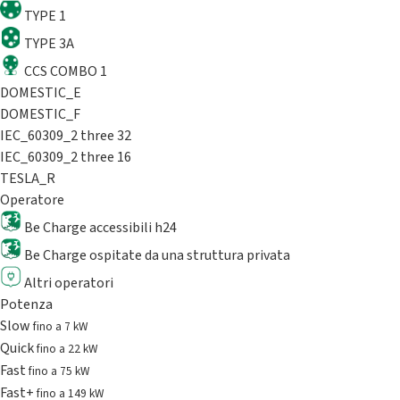
TYPE 1
TYPE 3A
CCS COMBO 1
DOMESTIC_E
DOMESTIC_F
IEC_60309_2 three 32
IEC_60309_2 three 16
TESLA_R
Operatore
Be Charge accessibili h24
Be Charge ospitate da una struttura privata
Altri operatori
Potenza
Slow
fino a 7 kW
Quick
fino a 22 kW
Fast
fino a 75 kW
Fast+
fino a 149 kW