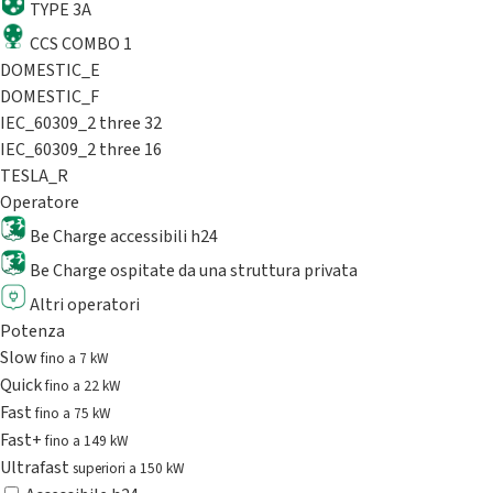
TYPE 3A
CCS COMBO 1
DOMESTIC_E
DOMESTIC_F
IEC_60309_2 three 32
IEC_60309_2 three 16
TESLA_R
Operatore
Be Charge accessibili h24
Be Charge ospitate da una struttura privata
Altri operatori
Potenza
Slow
fino a 7 kW
Quick
fino a 22 kW
Fast
fino a 75 kW
Fast+
fino a 149 kW
Ultrafast
superiori a 150 kW