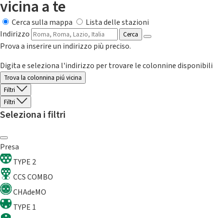
vicina a te
Cerca sulla mappa
Lista delle stazioni
Indirizzo
Cerca
Prova a inserire un indirizzo più preciso.
Digita e seleziona l'indirizzo per trovare le colonnine disponibili
Trova la colonnina piú vicina
Filtri
Filtri
Seleziona i filtri
Presa
TYPE 2
CCS COMBO
CHAdeMO
TYPE 1